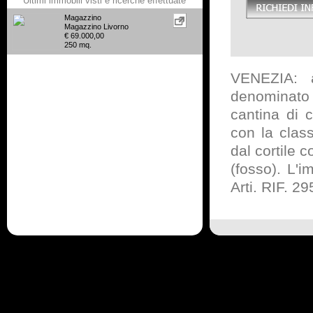
Ultimi immobili visti e ricerche effettuate
Magazzino
Magazzino Livorno
€ 69.000,00
250 mq.
VENEZIA: a
denominato 
cantina di 
con la clas
vendita
affitto
v
dal cortile 
Casa Indipendente vendita Si
Siena
Castello affitto Siena
affitto Liv
(fosso). L'i
Residence vendita
Appartamento vendi
Arezzo
Agriturismo affitto Pisa
Apparta
Rustico/Casale/Corte vendita
Casa Vaca
Arti. RIF. 29