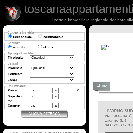
toscanaappartament
Il portale immobiliare regionale dedicato al
NESSUNA RICERCA EFF
Categoria immobile
residenziale
commerciale
Contratto
vendita
affitto
Tipologia immobile
Tipologia:
Località
Provincia:
Comune:
Zona:
11 foto
Dati immobile
Prezzo
da:
a:
€
Superficie
da:
a:
mq.
Camere
da:
a:
..
LIVORNO SUD
Via Toscana 7
Livorno (LI)
tel.058637270