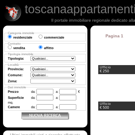
toscanaappartament
Il portale immobiliare regionale dedicato al
Categoria immobile
Pagina 1
residenziale
commerciale
Contratto
vendita
affitto
Tipologia immobile
Tipologia:
Località
Ufficio
Provincia:
€ 250
Comune:
Zona:
Dati immobile
Prezzo
da:
a:
€
Superficie
da:
a:
mq.
Ufficio
Camere
da:
a:
€ 500