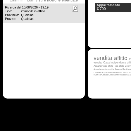
Ultimi immobili visti e ricerche effettuate
Appartamento
Ricerca del 10/08/2026 - 19:19
€ 700
Tipo:
immobile in affitto
Provincia:
Qualsiasi
Prezzo:
Qualsiasi
vendita
affitto
v
vendita
Casa Indipendente aff
Appartamento affitto Pisa
affitto Livor
Appartamento vendita Arezzo
Residen
Livorno
Appartamento vendita Siena
A
Rustico/Casale/Corte affitto
Rustico/Ca