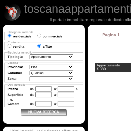
toscanaappartament
Il portale immobiliare regionale dedicato al
Categoria immobile
Pagina 1
residenziale
commerciale
Contratto
vendita
affitto
Tipologia immobile
Tipologia:
Località
Appartamento
Provincia:
€ 380
Comune:
Zona:
Dati immobile
Prezzo
da:
a:
€
Superficie
da:
a:
mq.
Camere
da:
a: