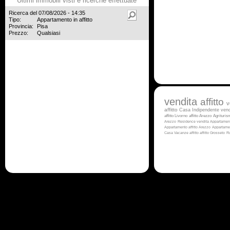
Ultimi immobili visti e ricerche effettuate
Ricerca del 07/08/2026 - 14:35
Tipo:
Appartamento in affitto
Provincia:
Pisa
Prezzo:
Qualsiasi
vendita
affitto
v
affitto
Casa Indipendente vend
affitto Livorno
affitto Arezzo
Agrituris
Arezzo
Residence vendita
Appartamen
Appartamento affitto Arezzo
Appartame
Casa Vacanze affitto
affitto Grosseto
Ru