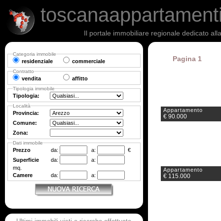
toscanaappartament
Il portale immobiliare regionale dedicato al
Categoria immobile
Pagina 1
residenziale
commerciale
Contratto
vendita
affitto
Tipologia immobile
Tipologia:
Località
Appartamento
Provincia:
€ 90.000
Comune:
Zona:
Dati immobile
Prezzo
da:
a:
€
Superficie
da:
a:
mq.
Appartamento
Camere
da:
a:
€ 115.000