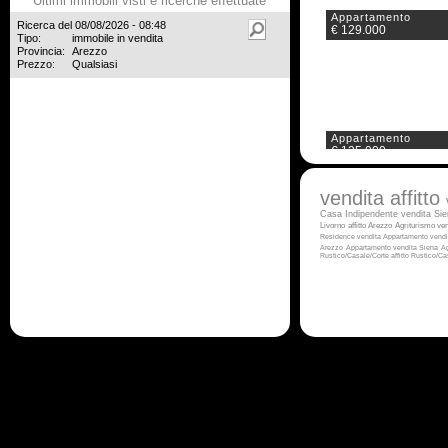
Ultimi immobili visti e ricerche effettuate
Appartamento
Ricerca del 08/08/2026 - 08:48
€ 129.000
Tipo:
immobile in vendita
Provincia:
Arezzo
Prezzo:
Qualsiasi
Appartamento
€ 135.000
vendita
affitto
Casa Indipendente vendita Si
Livorno
affitto Arezzo
Agriturismo ven
Residence vendita
Appartamento vendi
Arezzo
Appartamento vendita Siena
Ag
Rustico/Casale/Corte affitto
Rustico/Ca
Appartamento
€ 155.000
Appartamento
€ 180.000