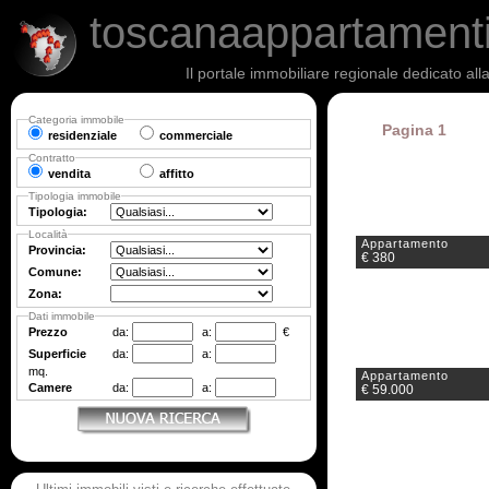
toscanaappartament
Il portale immobiliare regionale dedicato al
Categoria immobile
Pagina 1
residenziale
commerciale
Contratto
vendita
affitto
Tipologia immobile
Tipologia:
Località
Appartamento
Provincia:
€ 380
Comune:
Zona:
Dati immobile
Prezzo
da:
a:
€
Superficie
da:
a:
mq.
Appartamento
Camere
da:
a:
€ 59.000