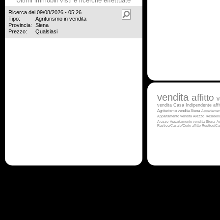
Ultimi immobili visti e ricerche effettuate
Ricerca del 09/08/2026 - 05:26
Tipo:
Agriturismo in vendita
Provincia:
Siena
Prezzo:
Qualsiasi
vendita
affitto
v
vendita
Casa Indipendente aff
Agriturismo vendita Siena
Appartamen
Appartamento vendita Arezzo
Residen
Arezzo
Appartamento vendita Siena
Ag
Rustico/Casale/Corte affitto
Rustico/Ca