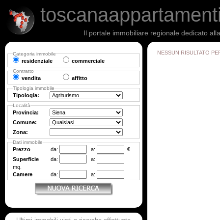
toscanaappartament
Il portale immobiliare regionale dedicato al
NESSUN RISULTATO PE
Categoria immobile
residenziale
commerciale
Contratto
vendita
affitto
Tipologia immobile
Tipologia:
Località
Provincia:
Comune:
Zona:
Dati immobile
Prezzo
da:
a:
€
Superficie
da:
a:
mq.
Camere
da:
a: