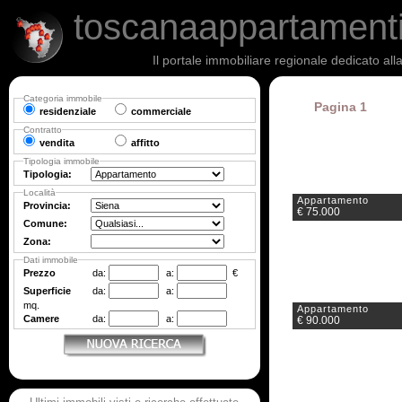
toscanaappartament
Il portale immobiliare regionale dedicato al
Categoria immobile
Pagina 1
residenziale
commerciale
Contratto
vendita
affitto
Tipologia immobile
Tipologia:
Località
Appartamento
Provincia:
€ 75.000
Comune:
Zona:
Dati immobile
Prezzo
da:
a:
€
Superficie
da:
a:
mq.
Appartamento
Camere
da:
a:
€ 90.000